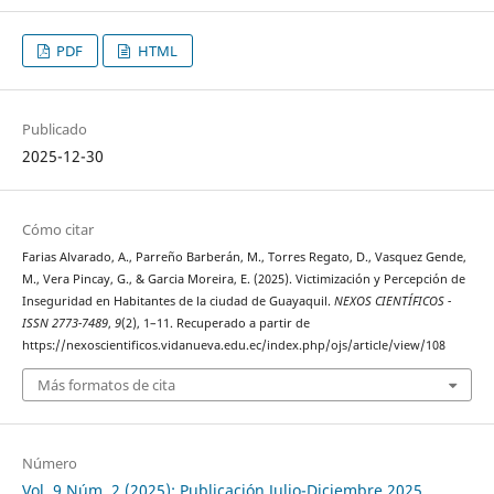
PDF
HTML
Publicado
2025-12-30
Cómo citar
Farias Alvarado, A., Parreño Barberán, M., Torres Regato, D., Vasquez Gende,
M., Vera Pincay, G., & Garcia Moreira, E. (2025). Victimización y Percepción de
Inseguridad en Habitantes de la ciudad de Guayaquil.
NEXOS CIENTÍFICOS -
ISSN 2773-7489
,
9
(2), 1–11. Recuperado a partir de
https://nexoscientificos.vidanueva.edu.ec/index.php/ojs/article/view/108
Más formatos de cita
Número
Vol. 9 Núm. 2 (2025): Publicación Julio-Diciembre 2025