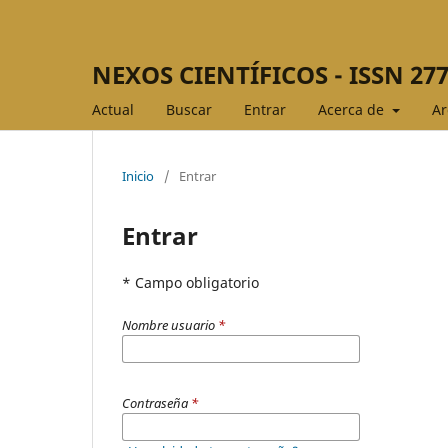
NEXOS CIENTÍFICOS - ISSN 277
Actual
Buscar
Entrar
Acerca de
Ar
Inicio
/
Entrar
Entrar
* Campo obligatorio
Nombre usuario
*
Contraseña
*