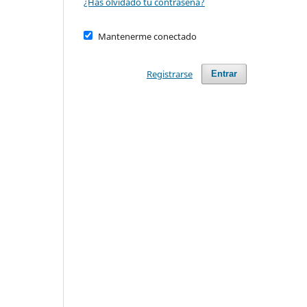
¿Has olvidado tu contraseña?
Mantenerme conectado
Registrarse
Entrar