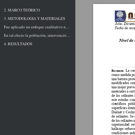
2. MARCO TEÓRICO
3. METODOLOGIA Y MATERIALES
Juli
o- Diciem
Fue aplicado un enfoque cualitativo no experimental, fundamentado en la búsqueda sistemática de fuentes primarias, centrada en distintas bases de datos y buscadores electrónicos entre los que destacan, PubMed, Google Académico, Dialnet y Cochrane. La...
Fec
ha de rec
En tal efecto la población, intervención, comparación y resultados según los criterios (PICO) se desarrollaron de la forma siguiente: molares permanentes erupcionados independientemente del tipo de riesgo de caries en niños y adolescentes de diferente...
Nivel de 
4. RESULTADOS
La 
ca
r
Resum
en:
como medida
 p
una 
barrera
prot
modifi
cados con
una mejor preve
mat
eriales a 
c
or
de 
los 
s
ell
antes 
este 
estudio
con
cie
ntíficos 
publ
superfici
es d
ent
Dialne
t y 
Cochra
de sellante
s. Se
 
de 
los 
sellant
es 
superiorida
d 
ret
hall
azgo 
refu
erz
condic
iones indi