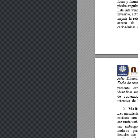
fosas 
y 
fisura
piedra 
angula
Esta 
in
terve
nc
invasivo, 
a
ctú
impi
de 
la 
ret
acc
eso 
de 
cari
ogénicas. 
Juli
o- Diciem
Fec
ha de rec
presente
est
ident
ificar 
me
de 
conte
n
id
retentiva
de 
2.
MAR
Las 
manifest
cari
osas 
s
on 
anat
omía vari
sin 
e
mbargo,
mola
res 
per
denta
les 
más 