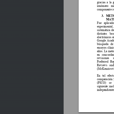
gracia
s 
a 
la 
g
ionóme
ro 
má
compone
nte r
3.
MET
MATE
Fue
apl
icado
experi
mental,
sistemá
tica 
de
distint
as 
b
as
ele
ctrónicos 
Googl
e 
A
cad
búsqueda 
de
ensayos clínic
años. La 
met
o
en 
concordan
revisione
s 
Preferred 
Re
Revie
ws 
and
(McKenzie
 e
En 
tal 
efect
compa
ración 
(PICO) 
se 
siguient
e: 
mo
indepe
ndient