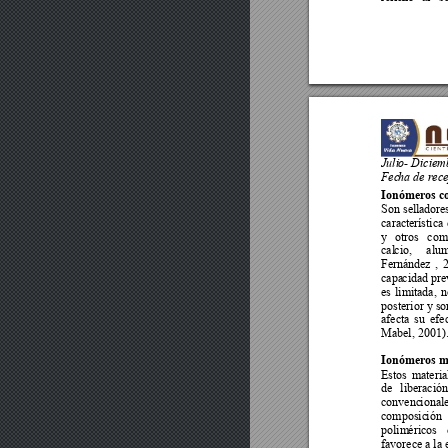
Juli
o- Diciem
Fec
ha de rec
Ionómeros co
Son sel
ladore
caracte
rística 
y 
otros 
com
cal
cio, 
alum
Fe
rnández 
, 
2
capa
cidad pre
es 
limita
da, 
n
posterior y so
afecta 
su 
efe
Mabel, 2001).
Ionómeros mo
Estos 
materia
de 
liberación
convenc
ionale
composic
ión 
polim
éricos 
favorece
 a 
la 