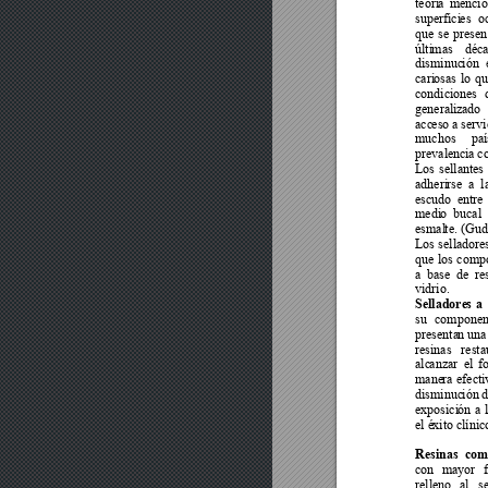
teorí
a 
mencio
superfici
es 
o
que 
s
e 
presen
últi
mas 
déca
disminuc
ión 
cari
osas 
lo 
qu
condici
ones 
generaliz
ado 
acc
eso a 
s
ervi
muchos 
paí
prevale
ncia co
Los 
sella
ntes 
adheri
rse 
a 
l
escudo 
entre
medi
o 
bu
cal 
esmal
te. (Gud
Los s
ell
adore
que 
los 
comp
a 
base 
de 
re
vidrio.   
Selladore
s 
a 
su 
componen
presenta
n una
resinas 
resta
alc
anzar 
el 
f
mane
ra efe
cti
disminuc
ión 
d
exposici
ón 
a 
el é
xito clínic
Resinas 
com
con 
mayor 
relle
no 
al 
se