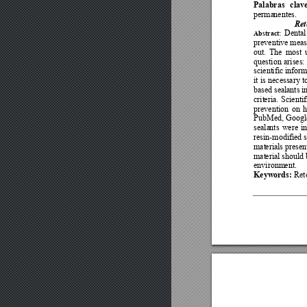
Palabras 
clav
perma
nentes.
Ret
Denta
l
Abstract: 
preventi
ve 
meas
out. 
The 
most
question 
arises: 
scient
ific infor
it 
is 
necessary 
t
based 
s
eal
ants 
i
crit
eria. 
Scientif
preventi
on 
on 
h
PubMed, 
Googl
seala
nts 
were 
i
resin-modified 
mat
erials presen
mat
erial should 
environm
ent. 
Keyw
ords: 
Ret