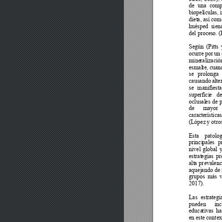
de 
una 
comp
biopel
ículas, 
diet
a, así c
o
mo
huésped 
sien
del proce
so. 
Según 
(P
itt
s 
ocurre 
por 
un 
mine
ralizació
esmal
te, cuan
se 
prolonga
causando 
alte
se 
mani
fiesta
superfici
e 
de
oclusal
es 
d
e 
de 
mayor 
caracte
rísticas
(López
 y otro
Esta 
patol
o
princi
pales 
p
nivel
global 
y
estrat
egias 
pr
alt
a 
pr
evalenc
aquej
ando de 
grupos 
má
s 
v
2017). 
Las 
estrategi
pueden 
inc
educa
tivas 
ha
en 
este 
context