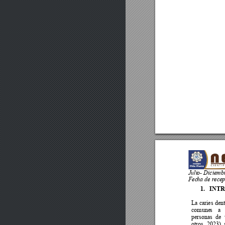
Juli
o- Diciemb
Fec
ha de recep
1.
INT
La caries 
dent
comune
s 
a 
personas 
de 
otros, 
2023), 